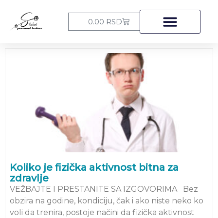
Пређи
на
Cart
0.00
RSD
садржај
Koliko je fizička aktivnost bitna za
zdravlje
VEŽBAJTE I PRESTANITE SA IZGOVORIMA Bez
obzira na godine, kondiciju, čak i ako niste neko ko
voli da trenira, postoje načini da fizička aktivnost