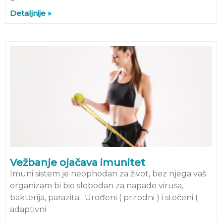
Detaljnije »
Vežbanje ojačava imunitet
Imuni sistem je neophodan za život, bez njega vaš
organizam bi bio slobodan za napade virusa,
bakterija, parazita…Urođeni ( prirodni ) i stečeni (
adaptivni