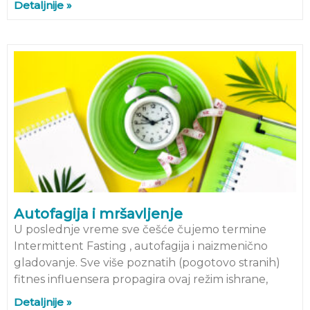
Detaljnije »
Autofagija i mršavljenje
U poslednje vreme sve češće čujemo termine
Intermittent Fasting , autofagija i naizmenično
gladovanje. Sve više poznatih (pogotovo stranih)
fitnes influensera propagira ovaj režim ishrane,
Detaljnije »