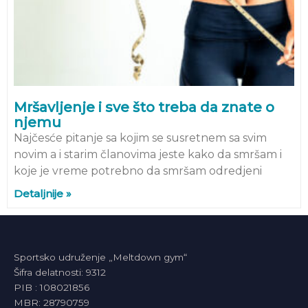
Mršavljenje i sve što treba da znate o
njemu
Najčesće pitanje sa kojim se susretnem sa svim
novim a i starim članovima jeste kako da smršam i
koje je vreme potrebno da smršam odredjeni
Detaljnije »
Sportsko udruženje „Meltdown gym“
Šifra delatnosti: 9312
PIB : 108021856
MBR: 28790759