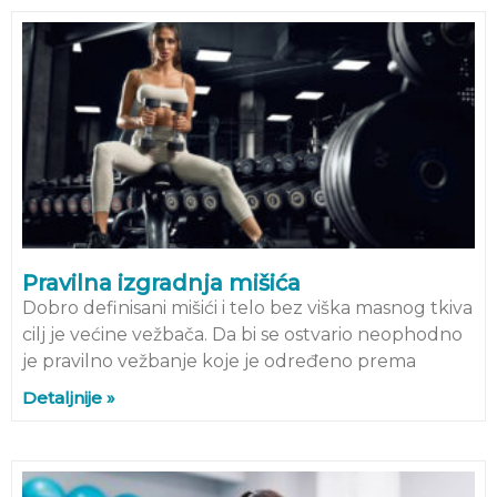
Pravilna izgradnja mišića
Dobro definisani mišići i telo bez viška masnog tkiva
cilj je većine vežbača. Da bi se ostvario neophodno
je pravilno vežbanje koje je određeno prema
Detaljnije »