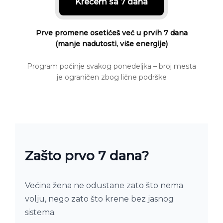
Krećem sa 7 dana
Prve promene osetićeš već u prvih 7 dana
(manje nadutosti, više energije)
Program počinje svakog ponedeljka – broj mesta
je ograničen zbog lične podrške
Zašto prvo 7 dana?
Većina žena ne odustane zato što nema
volju, nego zato što krene bez jasnog
sistema.