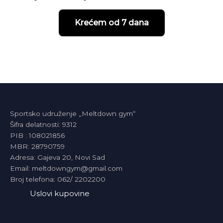
Krećem od 7 dana
Sportsko udruženje „Meltdown gym“
Šifra delatnosti: 9312
PIB : 108021856
MBR: 28790759
Adresa: Gajeva 20, Novi Sad
Email: meltdowngym@gmail.com
Broj telefona: 062/ 2202200
Uslovi kupovine