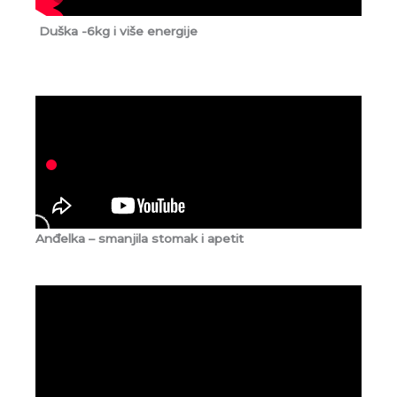
Duška -6kg i više energije
Anđelka – smanjila stomak i apetit