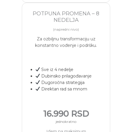
POTPUNA PROMENA – 8
NEDELJA
(napredni nivo)
Za ozbiljnu transformaciju uz
konstantno vođenje i podršku.
Sve iz 4 nedelje
Dubinsko prilagođavanje
Dugoročna strategija
Direktan rad sa mnom
16.990 RSD
jednokratno
Idem na maksimum