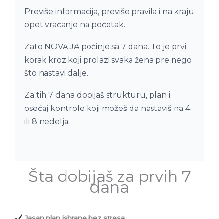
Previše informacija, previše pravila i na kraju
opet vraćanje na početak.
Zato NOVA JA počinje sa 7 dana. To je prvi
korak kroz koji prolazi svaka žena pre nego
što nastavi dalje.
Za tih 7 dana dobijaš strukturu, plan i
osećaj kontrole koji možeš da nastaviš na 4
ili 8 nedelja.
Šta dobijaš za prvih 7
dana
Jasan plan ishrane bez stresa