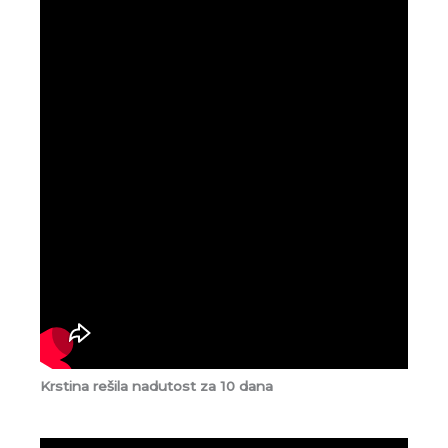
Krstina rešila nadutost za 10 dana