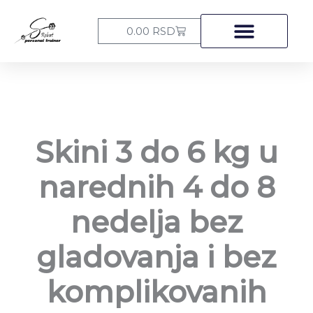
Пређи
на
Cart
0.00
RSD
садржај
Skini 3 do 6 kg u
narednih 4 do 8
nedelja bez
gladovanja i bez
komplikovanih