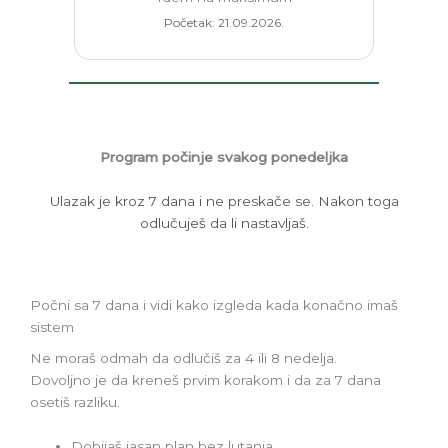
Početak: 21.09.2026.
Program počinje svakog ponedeljka
Ulazak je kroz 7 dana i ne preskače se. Nakon toga
odlučuješ da li nastavljaš.
Počni sa 7 dana i vidi kako izgleda kada konačno imaš
sistem
Ne moraš odmah da odlučiš za 4 ili 8 nedelja.
Dovoljno je da kreneš prvim korakom i da za 7 dana
osetiš razliku.
Dobijaš jasan plan bez lutanja