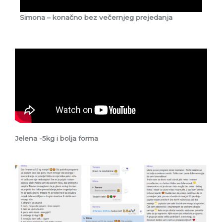
Simona – konačno bez večernjeg prejedanja
Jelena -5kg i bolja forma