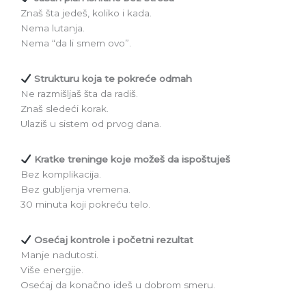
Znaš šta jedeš, koliko i kada.
Nema lutanja.
Nema “da li smem ovo”.
Strukturu koja te pokreće odmah
Ne razmišljaš šta da radiš.
Znaš sledeći korak.
Ulaziš u sistem od prvog dana.
Kratke treninge koje možeš da ispoštuješ
Bez komplikacija.
Bez gubljenja vremena.
30 minuta koji pokreću telo.
Osećaj kontrole i početni rezultat
Manje nadutosti.
Više energije.
Osećaj da konačno ideš u dobrom smeru.