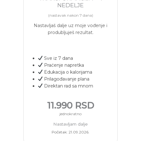
NEDELJE
(nastavak nakon 7 dana)
Nastavljaš dalje uz moje vođenje i
produbljuješ rezultat.
Sve iz 7 dana
Praćenje napretka
Edukacija o kalorijama
Prilagođavanje plana
Direktan rad sa mnom
11.990 RSD
jednokratno
Nastavljam dalje
Početak: 21.09.2026.