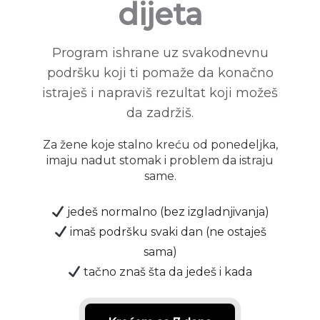
dijeta
Program ishrane uz svakodnevnu
podršku koji ti pomaže da konačno
istraješ i napraviš rezultat koji možeš
da zadržiš.
Za žene koje stalno kreću od ponedeljka,
imaju nadut stomak i problem da istraju
same.
jedeš normalno (bez izgladnjivanja)
imaš podršku svaki dan (ne ostaješ
sama)
tačno znaš šta da jedeš i kada