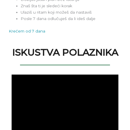
Znaš šta ti je sledeći korak
Ulaziš u ritam koji možeš da nastaviš
Posle 7 dana odlučuješ da li ideš dalje
Krećem od 7 dana
ISKUSTVA POLAZNIKA