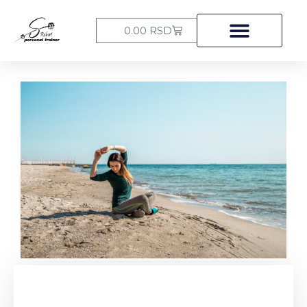
Пређи
на
Cart
0.00
RSD
садржај