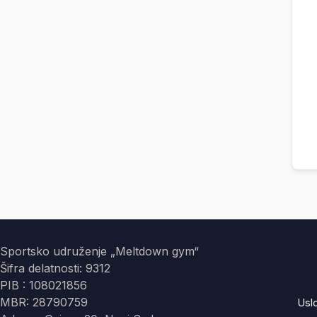
Sportsko udruženje „Meltdown gym“
Šifra delatnosti: 9312
PIB : 108021856
MBR: 28790759
Usl