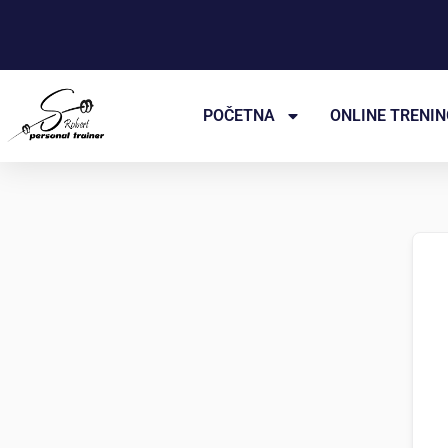
Пређи
на
садржај
POČETNA
ONLINE TRENIN