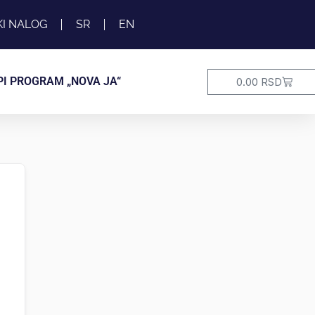
KI NALOG
SR
EN
Cart
PI PROGRAM „NOVA JA“
0.00
RSD