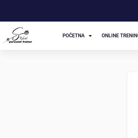
Пређи
на
садржај
POČETNA
ONLINE TRENIN