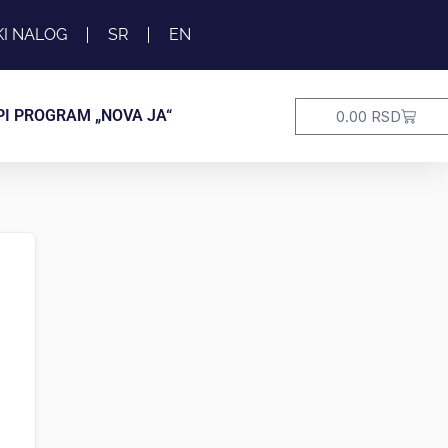
KI NALOG
SR
EN
Cart
PI PROGRAM „NOVA JA“
0.00
RSD