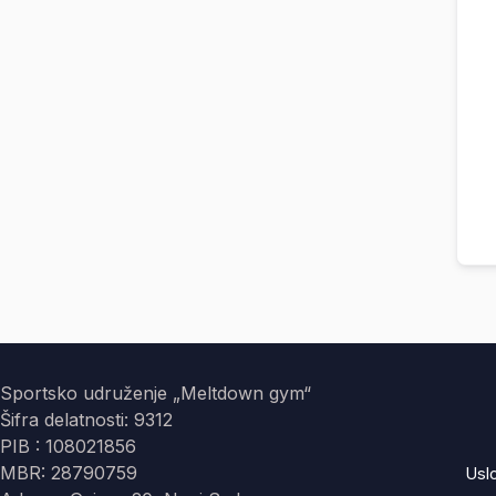
Sportsko udruženje „Meltdown gym“
Šifra delatnosti: 9312
PIB : 108021856
MBR: 28790759
Usl