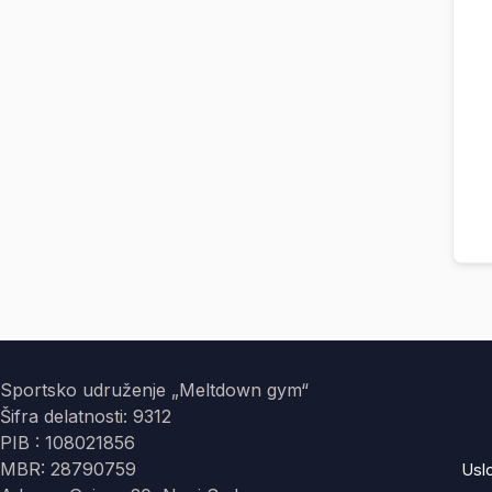
Sportsko udruženje „Meltdown gym“
Šifra delatnosti: 9312
PIB : 108021856
MBR: 28790759
Usl