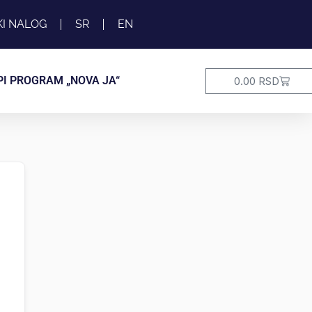
KI NALOG
SR
EN
Cart
PI PROGRAM „NOVA JA“
0.00
RSD