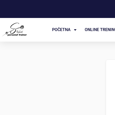
Пређи
на
садржај
POČETNA
ONLINE TRENIN