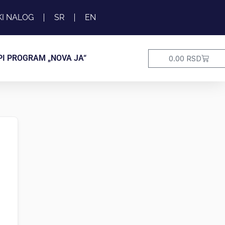
KI NALOG
SR
EN
Cart
PI PROGRAM „NOVA JA“
0.00
RSD