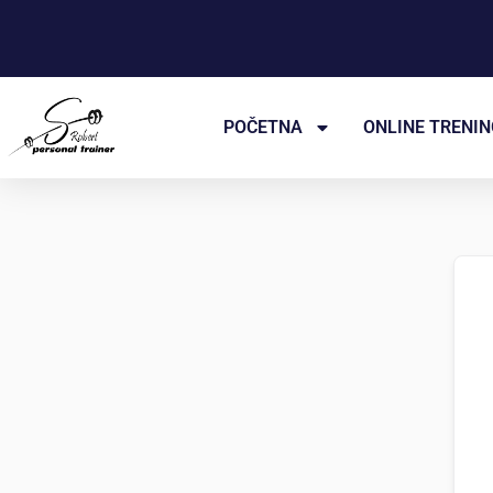
Пређи
на
садржај
POČETNA
ONLINE TRENIN