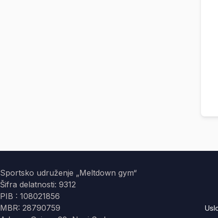
Sportsko udruženje „Meltdown gym“
Šifra delatnosti: 9312
PIB : 108021856
MBR: 28790759
Usl