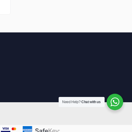
Need Help?
Chat with us