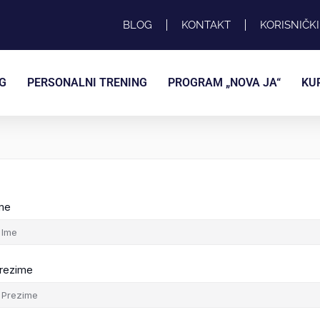
BLOG
KONTAKT
KORISNIČK
G
PERSONALNI TRENING
PROGRAM „NOVA JA“
KU
me
rezime