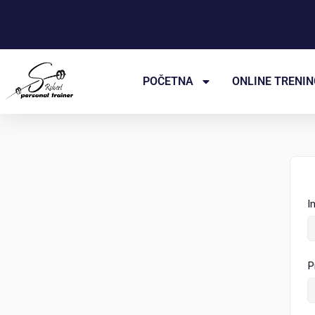
Пређи
на
садржај
POČETNA
ONLINE TRENIN
I
P